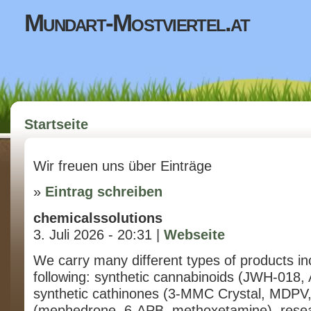
Direkt zum Inhalt
Mundart-Mostviertel.at
Sie sind hier
Startseite
Wir freuen uns über Einträge
»
Eintrag schreiben
chemicalssolutions
3. Juli 2026 - 20:31 |
Webseite
We carry many different types of products in
following: synthetic cannabinoids (JWH-018,
synthetic cathinones (3-MMC Crystal, MDPV
(mephedrone, 6-APB, methoxetamine), rese