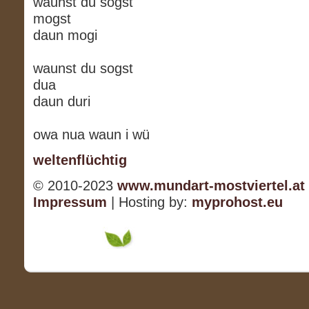
waunst du sogst
mogst
daun mogi
waunst du sogst
dua
daun duri
owa nua waun i wü
weltenflüchtig
© 2010-2023
www.mundart-mostviertel.at
Impressum
| Hosting by:
myprohost.eu