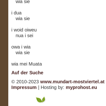
wia sie
i dua
wia sie
i woid oiweu
nua i sei
owa i wia
wia sie
wia mei Muata
Auf der Suche
© 2010-2023
www.mundart-mostviertel.at
Impressum
| Hosting by:
myprohost.eu