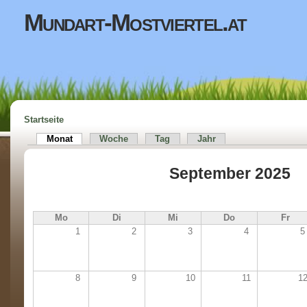
Direkt zum Inhalt
Mundart-Mostviertel.at
Startseite
Sie sind hier
Monat
(aktiver Reiter)
Woche
Tag
Jahr
Haupt-Reiter
September 2025
Mo
Di
Mi
Do
Fr
1
2
3
4
5
8
9
10
11
1